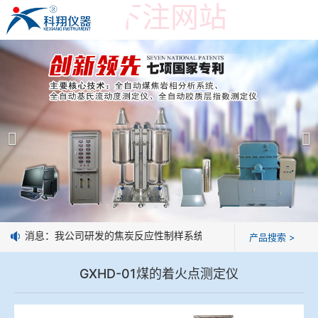
世界杯投下注网站
世界杯投下注网站
产品展示
＞
公司简介
焦炭高温性能检测系统
世界杯投下注网站
焦化行业检测及优化配煤设备
企业业绩
球团矿/烧结矿/块矿高温冶金性能检测系统
技术交流
好消息：我公司研发的焦炭反应性制样系统，全部制样过程机械化操
产品搜索 >
烧结/球团优化配矿研究设备
视频观赏
GXHD-01煤的着火点测定仪
高炉配吹煤检测设备
标准下载