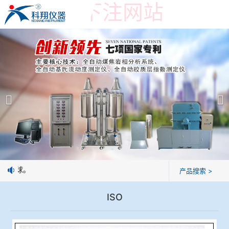
世界杯投下注网站
世界杯投下注网站
产品展示
＞
公司简介
焦炭高温性能检测系统
世界杯投下注网站
焦化行业检测及优化配煤设备
企业业绩
球团矿/烧结矿/块矿高温冶金性能检测系统
技术交流
制焦球。
产品搜索 >
烧结/球团优化配矿研究设备
视频观赏
ISO
高炉配吹煤检测设备
标准下载