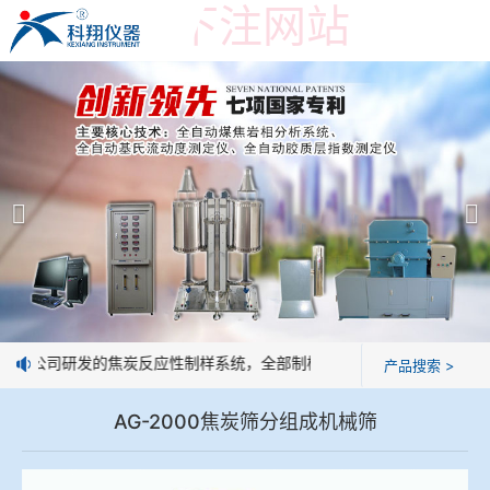
世界杯投下注网站
世界杯投下注网站
产品展示
＞
公司简介
焦炭高温性能检测系统
世界杯投下注网站
焦化行业检测及优化配煤设备
企业业绩
球团矿/烧结矿/块矿高温冶金性能检测系统
技术交流
：我公司研发的焦炭反应性制样系统，全部制样过程机械化操作，没有人
产品搜索 >
烧结/球团优化配矿研究设备
视频观赏
AG-2000焦炭筛分组成机械筛
高炉配吹煤检测设备
标准下载