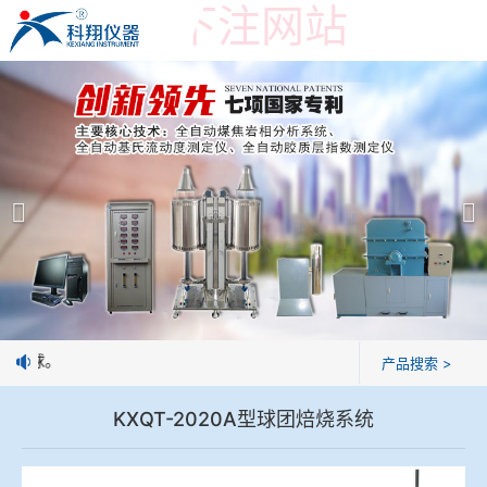
世界杯投下注网站
世界杯投下注网站
产品展示
＞
公司简介
焦炭高温性能检测系统
世界杯投下注网站
焦化行业检测及优化配煤设备
企业业绩
球团矿/烧结矿/块矿高温冶金性能检测系统
技术交流
制焦球。
产品搜索 >
烧结/球团优化配矿研究设备
视频观赏
KXQT-2020A型球团焙烧系统
高炉配吹煤检测设备
标准下载