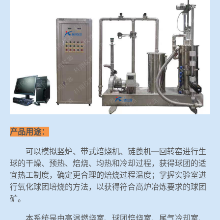
冶金渣、保护渣等高温物性检测设备
企业荣誉
冶金石灰活性度测定仪
世界杯投下注网站
矿石、焦炭物理检测及制样设备
工业分析、测硫仪等
产品用途：
可以模拟竖炉、带式焙烧机、链蓖机—回转窑进行生
球的干燥、预热、焙烧、均热和冷却过程，获得球团的适
宜热工制度，确定更合理的焙烧过程温度；掌握实验室进
行氧化球团培烧的方法，以获得符合高炉冶炼要求的球团
矿。
本系统是由高温燃烧室、球团焙烧室、尾气冷却室、