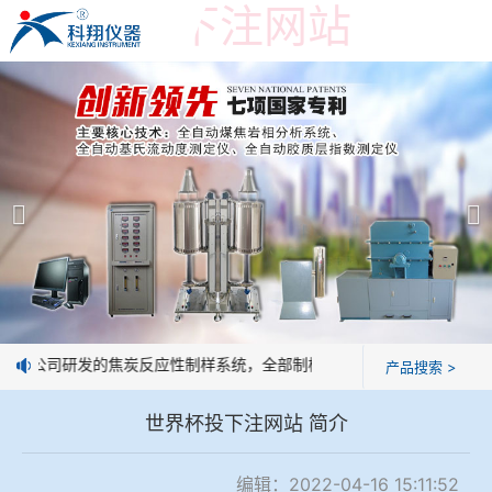
世界杯投下注网站
世界杯投下注网站
产品展示
＞
公司简介
焦炭高温性能检测系统
世界杯投下注网站
焦化行业检测及优化配煤设备
企业业绩
球团矿/烧结矿/块矿高温冶金性能检测系统
技术交流
：我公司研发的焦炭反应性制样系统，全部制样过程机械化操作，没有人
产品搜索 >
烧结/球团优化配矿研究设备
视频观赏
世界杯投下注网站 简介
高炉配吹煤检测设备
标准下载
编辑：2022-04-16 15:11:52