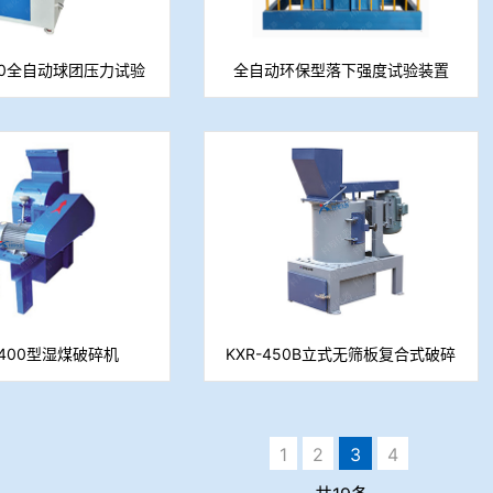
000全自动球团压力试验
全自动环保型落下强度试验装置
机
-400型湿煤破碎机
KXR-450B立式无筛板复合式破碎
机
1
2
3
4