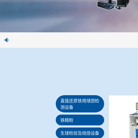
直接还原铁用球团检
测设备
铁精粉
生球检验及焙烧设备