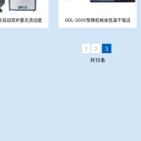
6A全自动双炉基氏流动度
GDL-2000型微机格金低温干馏试
测定仪
验仪
1
2
3
共15条