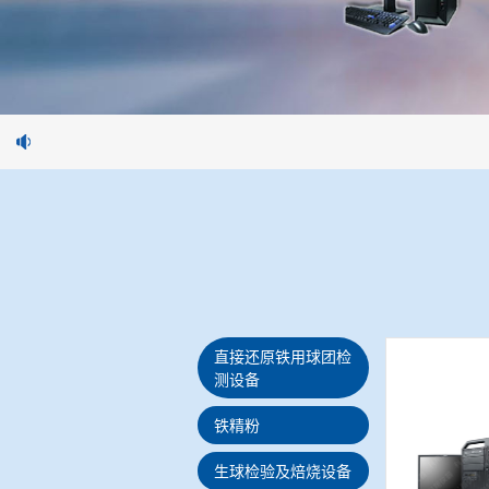
直接还原铁用球团检
测设备
铁精粉
生球检验及焙烧设备