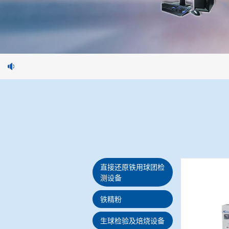
直接还原铁用球团检
测设备
铁精粉
生球检验及焙烧设备